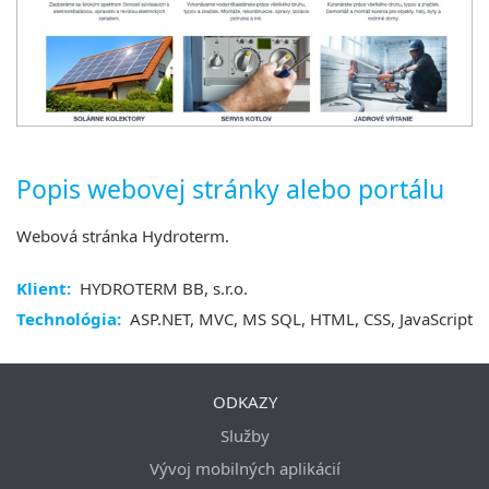
Popis webovej stránky alebo portálu
Webová stránka Hydroterm.
Klient:
HYDROTERM BB, s.r.o.
Technológia:
ASP.NET, MVC, MS SQL, HTML, CSS, JavaScript
ODKAZY
Služby
Vývoj mobilných aplikácií